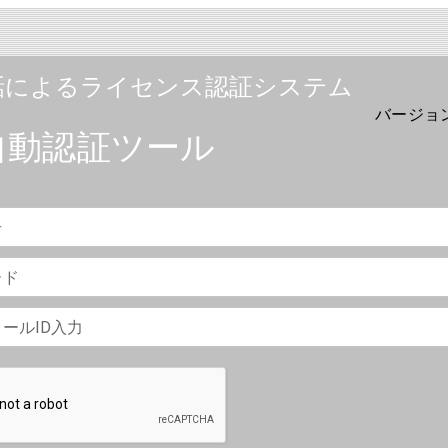
話によるライセンス認証システム
バージョン 
自動認証ツール
号
ード
ールID入力