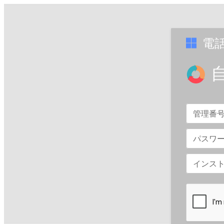
電
管理番
パスワ
インスト